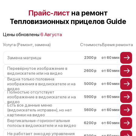
Поломка системы защиты от короткого
Прайс-лист
на ремонт
замыкания
Тепловизионных прицелов Guide
Повреждение системы защиты от
перегрева
Неисправность системы защиты от
Цены обновлены
6 Августа
перенапряжения
Услуга (Ремонт, замена)
Стоимость
Время ремонта
Неисправность системы защиты от
замыкания
Замена матрицы
2300 р
от 60 мин
Неисправность системы защиты от
перегрева
Перевёрнутое изображение в
2600 р
от 60 мин
Поломка системы защиты от
видоискателе или на видео
перенапряжения
Видна только половина
изображения в видоискателе и на
5000 р
от 60 мин
Поломка системы защиты от замыкания
видео
Полностью отсутствует
изображение в видоискателе и на
5900 р
от 60 мин
видео
Есть все данные меню
(видоискатель исправен), но нет
5600 р
от 60 мин
картинки на видео
Вертикальные-горизонтальные
6200 р
от 60 мин
полосы в видоискателе и на видео
Не работает энкодер управления